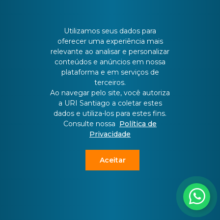
Utilizamos seus dados para
oferecer uma experiência mais
relevante ao analisar e personalizar
conteúdos e anúncios em nossa
plataforma e em serviços de
terceiros.
Ao navegar pelo site, você autoriza
a URI Santiago a coletar estes
dados e utiliza-los para estes fins.
Consulte nossa
Política de
URI Santiago contará com AgroMaker
Privacidade
Lab para impulsionar inovação no
agronegócio
Aceitar
09/07/2026 19h22
Projeto aprovado pela FAPERGS integra iniciativa
multicampi da URI e amplia a estrutura destinada ao
desenvolvimento de soluções tecnológicas para o setor