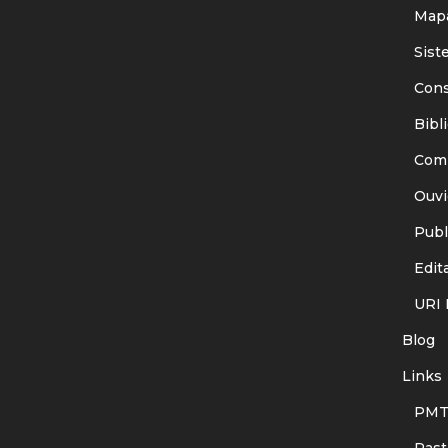
Mapa
Siste
Consu
Bibli
Comit
Ouvid
Publi
Edita
URI I
Blog
Links
PMT