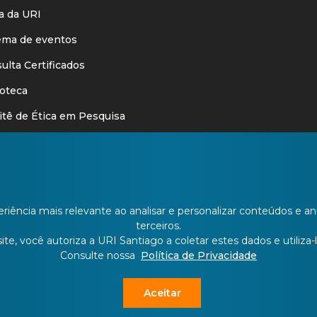
 da URI
ma de eventos
lta Certificados
oteca
ê de Ética em Pesquisa
oria
cações Legais
is
riência mais relevante ao analisar e personalizar conteúdos e 
nforma
terceiros.
te, você autoriza a URI Santiago a coletar estes dados e utiliza-l
Consulte nossa
Política de Privacidade
Aceitar