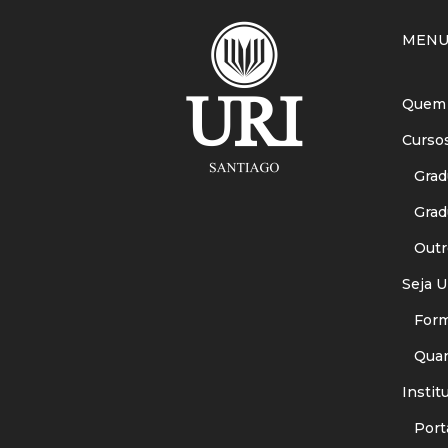
MEN
Quem
Curso
Gradu
Gradu
Outr
Seja U
Forma
Quant
Instit
Porta