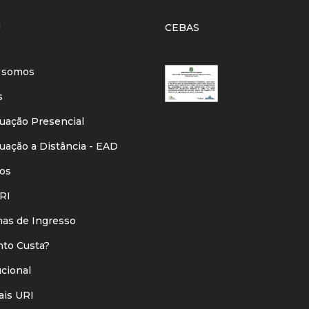
U
CEBAS
 somos
s
ação Presencial
ação a Distância - EAD
os
RI
s de Ingresso
o Custa?
ucional
is URI