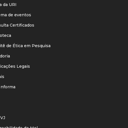
 da URI
ma de eventos
lta Certificados
oteca
ê de Ética em Pesquisa
oria
cações Legais
is
nforma
VJ