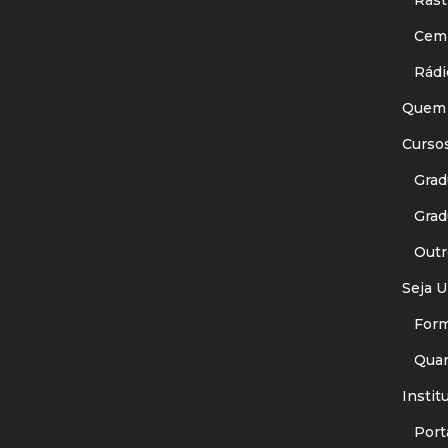
Rastr
Cemit
Rádi
Quem
Curso
Gradu
Gradu
Outr
Seja U
Forma
Quant
Instit
Porta