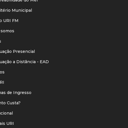
eabilidade do Mel
ério Municipal
o URI FM
 somos
s
ação Presencial
ação a Distância - EAD
os
RI
s de Ingresso
o Custa?
ucional
is URI