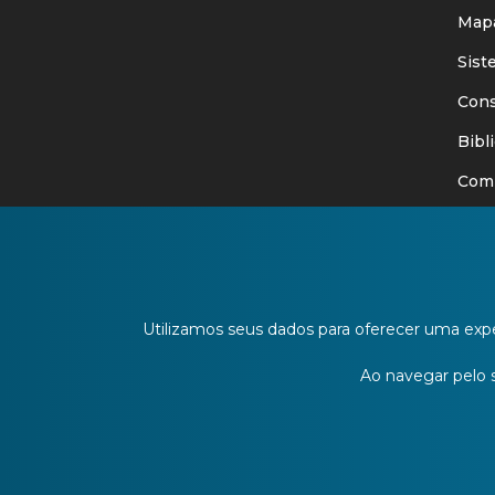
Mapa
Siste
Consu
Bibli
Comit
Ouvid
Publi
Edita
Utilizamos seus dados para oferecer uma expe
URI I
Ao navegar pelo si
Blog