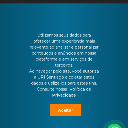
CONTATO
Utilizamos seus dados para
oferecer uma experiência mais
relevante ao analisar e personalizar
Batista Bonoto Sobrinho, 733
conteúdos e anúncios em nossa
plataforma e em serviços de
terceiros.
55 3251-3151
Ao navegar pelo site, você autoriza
a URI Santiago a coletar estes
dados e utiliza-los para estes fins.
atendimento@urisantiago.br
Consulte nossa
Política de
Privacidade
Aceitar
Copyright ©
2026 All rights reserved | This template is made with