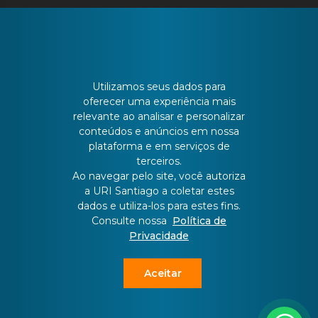
CONTATO
Utilizamos seus dados para
oferecer uma experiência mais
relevante ao analisar e personalizar
Batista Bonoto Sobrinho, 733
conteúdos e anúncios em nossa
plataforma e em serviços de
terceiros.
55 3251-3151
Ao navegar pelo site, você autoriza
a URI Santiago a coletar estes
dados e utiliza-los para estes fins.
atendimento@urisantiago.br
Consulte nossa
Política de
Privacidade
Aceitar
Copyright ©
2026 All rights reserved | This template is made with