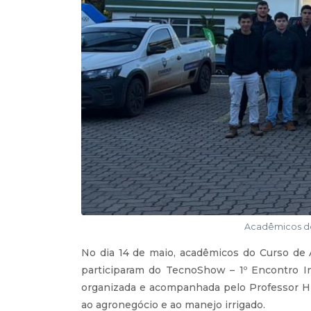
Acadêmicos do
No dia 14 de maio, acadêmicos do Curso de 
participaram do TecnoShow – 1º Encontro Int
organizada e acompanhada pelo Professor Hi
ao agronegócio e ao manejo irrigado.