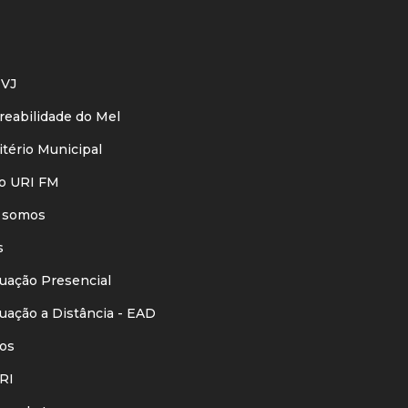
VJ
eabilidade do Mel
ério Municipal
o URI FM
 somos
s
ação Presencial
ação a Distância - EAD
os
RI