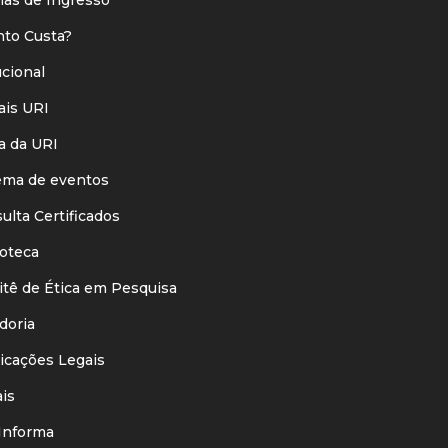
o Custa?
ucional
is URI
 da URI
ma de eventos
lta Certificados
oteca
ê de Ética em Pesquisa
oria
cações Legais
is
nforma