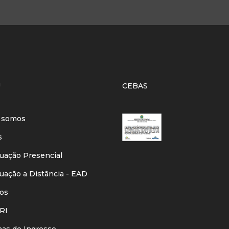
U
CEBAS
 somos
s
ação Presencial
ação a Distância - EAD
os
RI
s de Ingresso