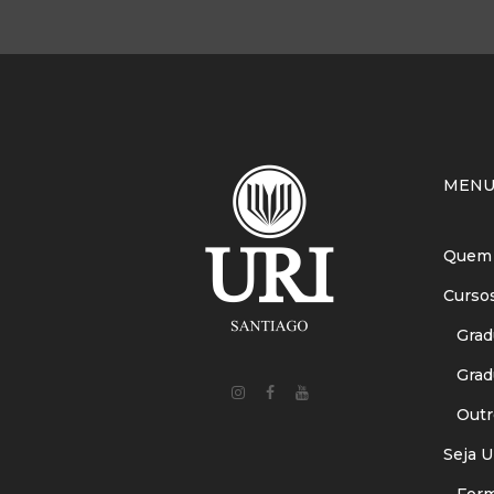
MEN
Quem
Curso
Gradu
Gradu
Outr
Seja U
Forma