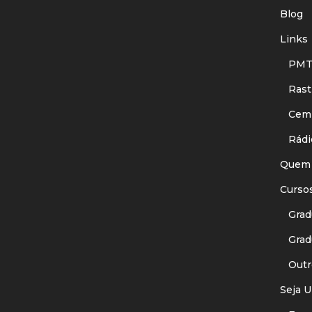
Blog
Links
PMT
Rastr
Cemit
Rádi
Quem
Curso
Gradu
Gradu
Outr
Seja U