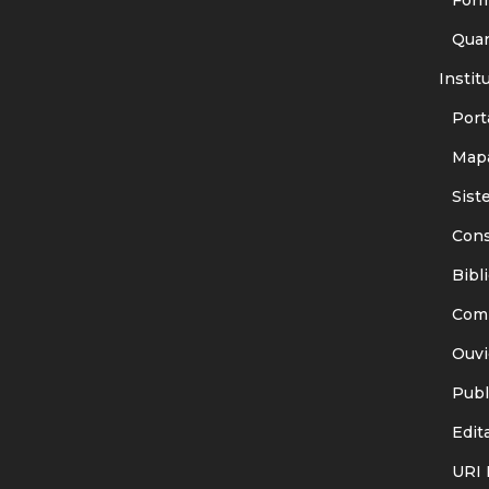
Quant
Instit
Porta
Mapa
Siste
Consu
Bibli
Comit
Ouvid
Publi
Edita
URI I