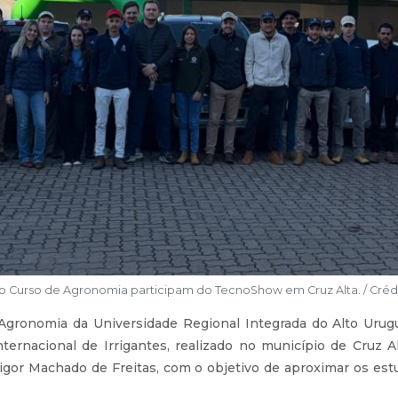
 Curso de Agronomia participam do TecnoShow em Cruz Alta. / Crédi
Agronomia da Universidade Regional Integrada do Alto Urug
ernacional de Irrigantes, realizado no município de Cruz A
gor Machado de Freitas, com o objetivo de aproximar os estu