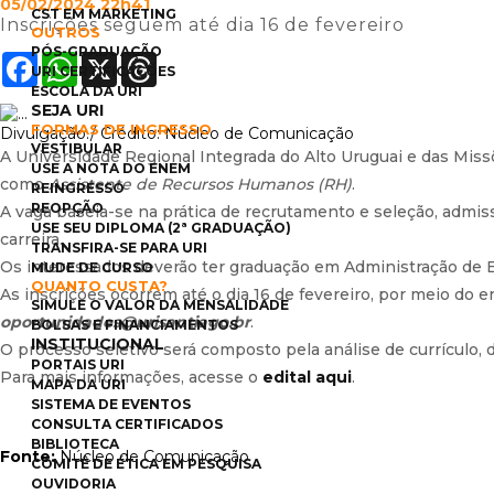
05/02/2024 22h41
CST EM MARKETING
Inscrições seguem até dia 16 de fevereiro
OUTROS
PÓS-GRADUAÇÃO
Facebook
WhatsApp
X
Threads
URI CERTIFICAÇÕES
ESCOLA DA URI
SEJA URI
FORMAS DE INGRESSO
Divulgação./ Crédito: Núcleo de Comunicação
VESTIBULAR
A Universidade Regional Integrada do Alto Uruguai e das Miss
USE A NOTA DO ENEM
como
Assistente de Recursos Humanos (RH)
.
REINGRESSO
REOPÇÃO
A vaga baseia-se na prática de recrutamento e seleção, admi
USE SEU DIPLOMA (2ª GRADUAÇÃO)
carreira.
TRANSFIRA-SE PARA URI
Os interessados deverão ter graduação em Administração de
MUDE DE CURSO
QUANTO CUSTA?
As inscrições ocorrem até o dia 16 de fevereiro, por meio do e
SIMULE O VALOR DA MENSALIDADE
oportunidades@urisantiago.br
.
BOLSAS E FINANCIAMENTOS
INSTITUCIONAL
O processo seletivo será composto pela análise de currículo, 
PORTAIS URI
Para mais informações, acesse o
edital aqui
.
MAPA DA URI
SISTEMA DE EVENTOS
CONSULTA CERTIFICADOS
BIBLIOTECA
Fonte:
Núcleo de Comunicação
COMITÊ DE ÉTICA EM PESQUISA
OUVIDORIA