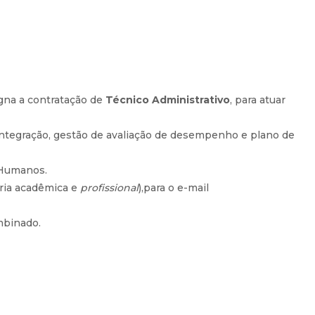
igna a contratação de
Técnico Administrativo
, para atuar
integração, gestão de avaliação de desempenho e plano de
s Humanos.
ória acadêmica e
profissional
),para o e-mail
mbinado.