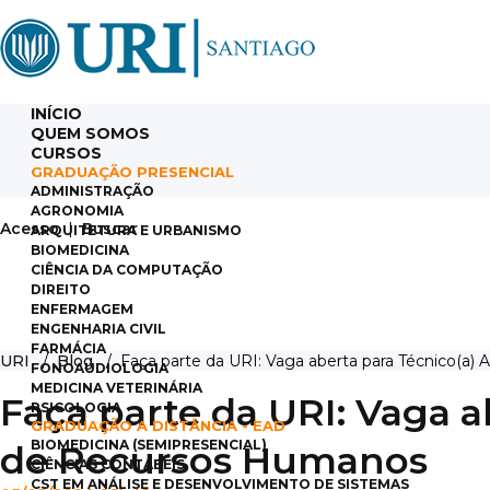
INÍCIO
QUEM SOMOS
CURSOS
GRADUAÇÃO PRESENCIAL
ADMINISTRAÇÃO
AGRONOMIA
Acesso
|
Buscar
ARQUITETURA E URBANISMO
BIOMEDICINA
CIÊNCIA DA COMPUTAÇÃO
DIREITO
ENFERMAGEM
ENGENHARIA CIVIL
FARMÁCIA
URI
/
Blog
/ Faça parte da URI: Vaga aberta para Técnico(a) 
FONOAUDIOLOGIA
MEDICINA VETERINÁRIA
Faça parte da URI: Vaga a
PSICOLOGIA
GRADUAÇÃO A DISTÂNCIA - EAD
BIOMEDICINA (SEMIPRESENCIAL)
de Recursos Humanos
CIÊNCIAS CONTÁBEIS
CST EM ANÁLISE E DESENVOLVIMENTO DE SISTEMAS