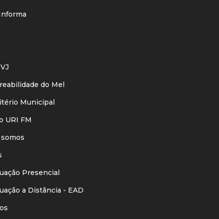
nforma
VJ
eabilidade do Mel
ério Municipal
o URI FM
 somos
s
ação Presencial
ação a Distância - EAD
os