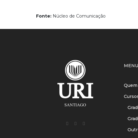
Fonte:
Núcleo de Comunicação
MEN
Quem
Curso
Gradu
Gradu
Outr