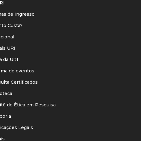
RI
s de Ingresso
o Custa?
ucional
is URI
 da URI
ma de eventos
lta Certificados
oteca
ê de Ética em Pesquisa
oria
cações Legais
is