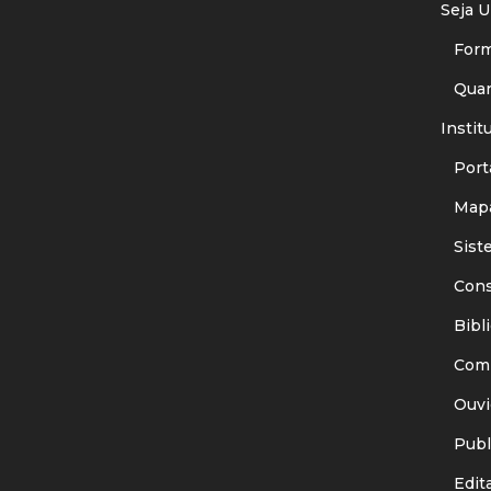
Seja U
Forma
Quant
Instit
Porta
Mapa
Siste
Consu
Bibli
Comit
Ouvid
Publi
Edita