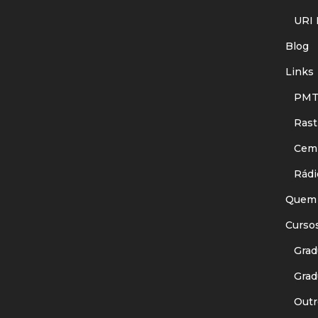
URI I
Blog
Links
PMT
Rastr
Cemit
Rádi
Quem
Curso
Gradu
Gradu
Outr