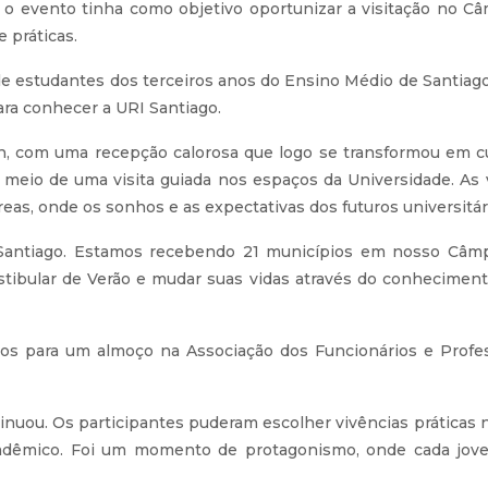
 o evento tinha como objetivo oportunizar a visitação no Câm
e práticas.
 de estudantes dos terceiros anos do Ensino Médio de Santiag
ara conhecer a URI Santiago.
8h, com uma recepção calorosa que logo se transformou em cu
r meio de uma visita guiada nos espaços da Universidade. As
reas, onde os sonhos e as expectativas dos futuros universitá
 Santiago. Estamos recebendo 21 municípios em nosso Câmp
tibular de Verão e mudar suas vidas através do conhecimento 
dos para um almoço na Associação dos Funcionários e Prof
tinuou. Os participantes puderam escolher vivências prática
acadêmico. Foi um momento de protagonismo, onde cada jov