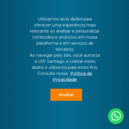
CONTATO
Utilizamos seus dados para
oferecer uma experiência mais
Batista Bonoto Sobrinho, 733
relevante ao analisar e personalizar
conteúdos e anúncios em nossa
plataforma e em serviços de
55 3251-3151
terceiros.
Ao navegar pelo site, você autoriza
atendimento@urisantiago.br
a URI Santiago a coletar estes
dados e utiliza-los para estes fins.
Consulte nossa
Política de
Privacidade
Aceitar
Copyright ©
2026 All rights reserved | This template is made with
by
Colorlib