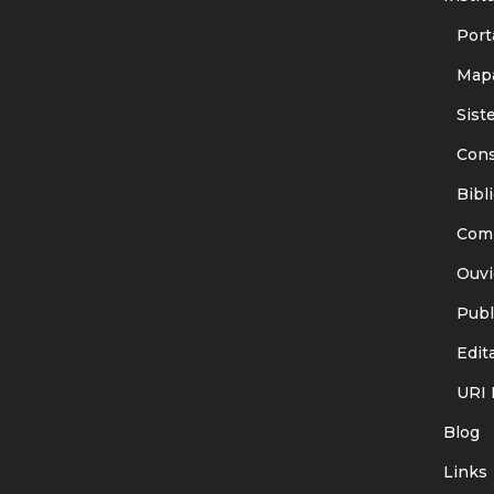
Porta
Mapa
Siste
Consu
Bibli
Comit
Ouvid
Publi
Edita
URI I
Blog
Links