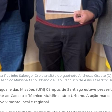
ar Paulinho Salbego (C) e a analista de gabinete Andressa Ciscato (D
Técnico Multifinalitário Urbano de São Francisco de Assis. / Crédito: 
uguai e das Missões (URI) Câmpus de Santiago esteve present
te ao Cadastro Técnico Multifinalitário Urbano. A ação marc
volvimento local e regional.