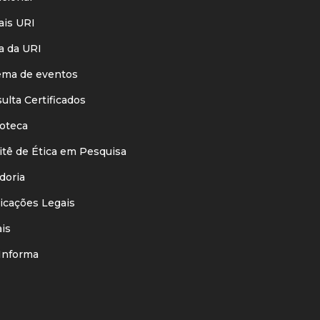
is URI
 da URI
ma de eventos
lta Certificados
oteca
ê de Ética em Pesquisa
oria
cações Legais
is
nforma