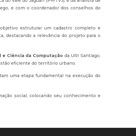
 do Vale do Jaguari (PMTVJ), e da analista de
bego, e com o coordenador dos conselhos do
objetivo estruturar um cadastro completo e
ta, destacando a relevância do projeto para o
il e Ciência da Computação
da URI Santiago,
ão eficiente do território urbano.
sentam uma etapa fundamental na execução do
rmação social, colocando seu conhecimento e