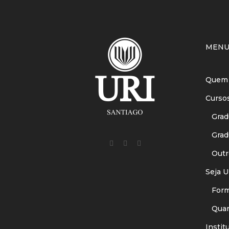
MEN
Quem
Curso
Gradu
Gradu
Outr
Seja U
Forma
Quant
Instit