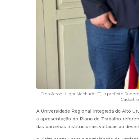
O professor Higor Machado (E), o prefeito Rubem
Cadastro 
A Universidade Regional Integrada do Alto Ur
a apresentação do Plano de Trabalho referen
das parcerias institucionais voltadas ao desen