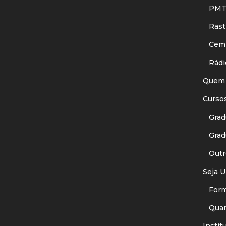
PMT
Rastr
Cemit
Rádi
Quem
Curso
Gradu
Gradu
Outr
Seja U
Forma
Quant
Instit