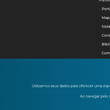
Porta
Mapa
Siste
Consu
Bibli
Comit
Ouvid
Publi
Edita
Utilizamos seus dados para oferecer uma expe
URI I
Ao navegar pelo si
Blog