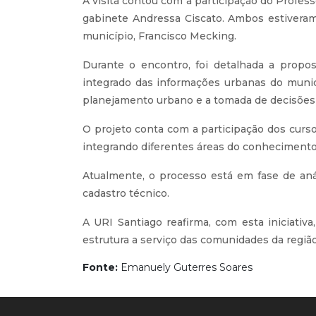
A visita contou com a participação do Profes
gabinete Andressa Ciscato. Ambos estivera
município, Francisco Mecking.
Durante o encontro, foi detalhada a propo
integrado das informações urbanas do municíp
planejamento urbano e a tomada de decisões 
O projeto conta com a participação dos curs
integrando diferentes áreas do conhecimento 
Atualmente, o processo está em fase de aná
cadastro técnico.
A URI Santiago reafirma, com esta iniciati
estrutura a serviço das comunidades da região
Fonte:
Emanuely Guterres Soares