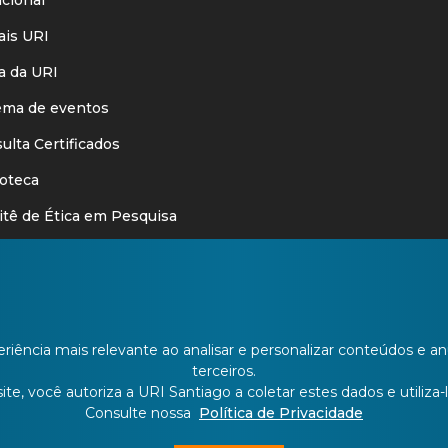
is URI
 da URI
ma de eventos
lta Certificados
oteca
ê de Ética em Pesquisa
oria
cações Legais
is
riência mais relevante ao analisar e personalizar conteúdos e 
nforma
terceiros.
te, você autoriza a URI Santiago a coletar estes dados e utiliza-l
Consulte nossa
Política de Privacidade