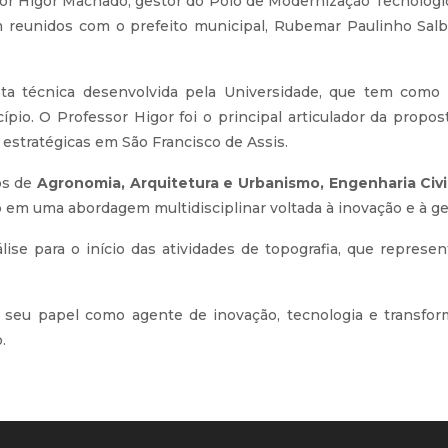
sor Higor Machado, gestor do Polo de Modernização Tecnológica
m reunidos com o prefeito municipal, Rubemar Paulinho Sal
sta técnica desenvolvida pela Universidade, que tem como 
io. O Professor Higor foi o principal articulador da propos
estratégicas em São Francisco de Assis.
os de
Agronomia, Arquitetura e Urbanismo, Engenharia Civ
em uma abordagem multidisciplinar voltada à inovação e à gest
lise para o início das atividades de topografia, que repre
va, seu papel como agente de inovação, tecnologia e transfo
.