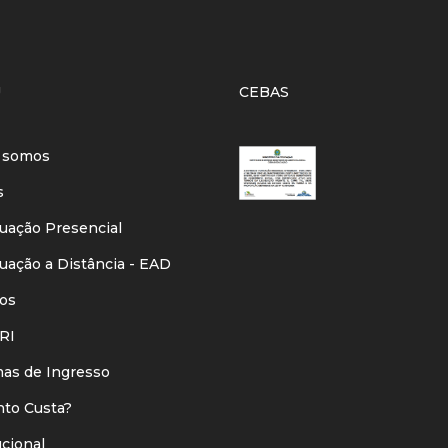
U
CEBAS
 somos
s
ação Presencial
ação a Distância - EAD
os
RI
s de Ingresso
o Custa?
ucional