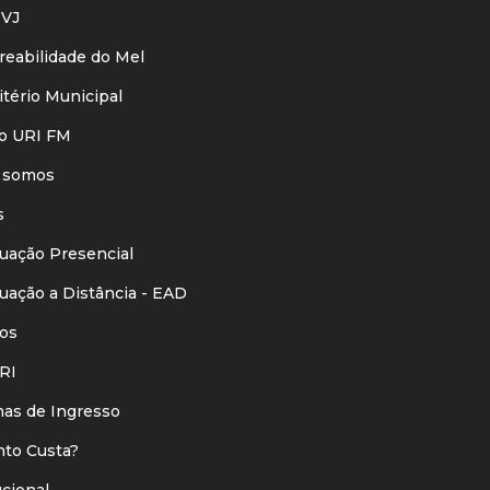
VJ
eabilidade do Mel
ério Municipal
o URI FM
 somos
s
ação Presencial
ação a Distância - EAD
os
RI
s de Ingresso
o Custa?
ucional