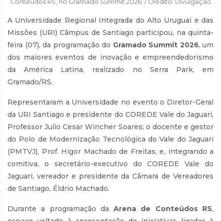
Contéudos RS, no Gramado Summit 2026. / Crédito: Divulgação
A Universidade Regional Integrada do Alto Uruguai e das
Missões (URI) Câmpus de Santiago participou, na quinta-
feira (07), da programação do
Gramado Summit 2026
, um
dos maiores eventos de inovação e empreendedorismo
da América Latina, realizado no Serra Park, em
Gramado/RS.
Representaram a Universidade no evento o Diretor-Geral
da URI Santiago e presidente do COREDE Vale do Jaguari,
Professor Julio Cesar Wincher Soares; o docente e gestor
do Polo de Modernização Tecnológica do Vale do Jaguari
(PMTVJ), Prof. Higor Machado de Freitas; e, integrando a
comitiva, o secretário-executivo do COREDE Vale do
Jaguari, vereador e presidente da Câmara de Vereadores
de Santiago, Éldrio Machado.
Durante a programação da
Arena de Conteúdos RS
,
espaço voltado à apresentação de iniciativas ligadas à