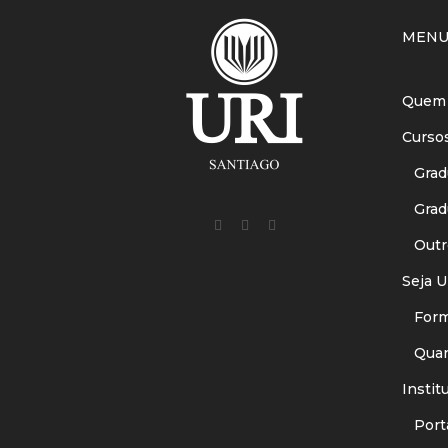
MEN
Quem
Curso
Gradu
Gradu
Outr
Seja U
Forma
Quant
Instit
Porta