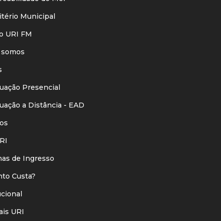
ério Municipal
o URI FM
 somos
s
ação Presencial
ação a Distância - EAD
os
RI
s de Ingresso
o Custa?
ucional
is URI