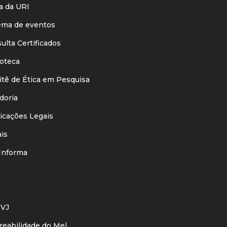
 da URI
ma de eventos
lta Certificados
oteca
ê de Ética em Pesquisa
oria
cações Legais
is
nforma
VJ
eabilidade do Mel