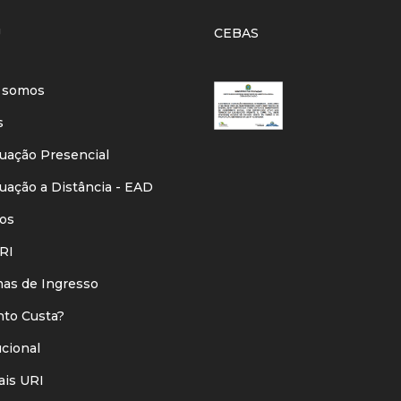
U
CEBAS
 somos
s
ação Presencial
ação a Distância - EAD
os
RI
s de Ingresso
o Custa?
ucional
is URI