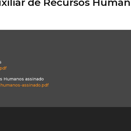
uxiliar de Recursos Huma
s
pdf
sos Humanos assinado
os-humanos-assinado.pdf