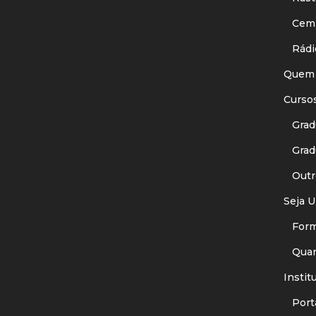
Cemit
Rádi
Quem
Curso
Gradu
Gradu
Outr
Seja U
Forma
Quant
Instit
Porta