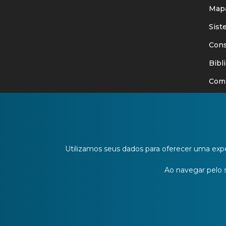
Mapa
Siste
Consu
Bibli
Comit
Ouvid
Publi
Edita
Utilizamos seus dados para oferecer uma expe
URI I
Ao navegar pelo si
Blog