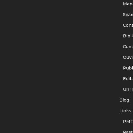
Mapa
Siste
Consu
Bibli
Comit
Ouvid
Publi
Edita
URI I
Blog
Links
PMT
Rastr