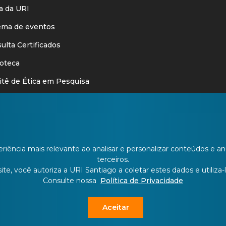
 da URI
ma de eventos
lta Certificados
oteca
ê de Ética em Pesquisa
oria
cações Legais
is
riência mais relevante ao analisar e personalizar conteúdos e 
nforma
terceiros.
te, você autoriza a URI Santiago a coletar estes dados e utiliza-l
Consulte nossa
Política de Privacidade
Aceitar