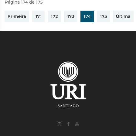
Página 174 de 175
Primeira
171
172
173
174
175
Última