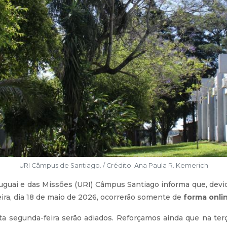
URI Câmpus de Santiago. / Crédito: Ana Paula R. Kemerich
uguai e das Missões (URI) Câmpus Santiago informa que, devi
eira, dia 18 de maio de 2026, ocorrerão somente de
forma onli
a segunda-feira serão adiados. Reforçamos ainda que na terça