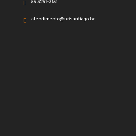
55 3251-3151
atendimento@urisantiago.br