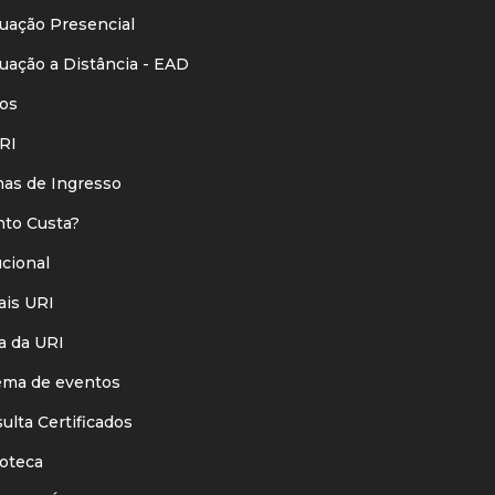
ação Presencial
ação a Distância - EAD
os
RI
s de Ingresso
o Custa?
ucional
is URI
 da URI
ma de eventos
lta Certificados
oteca