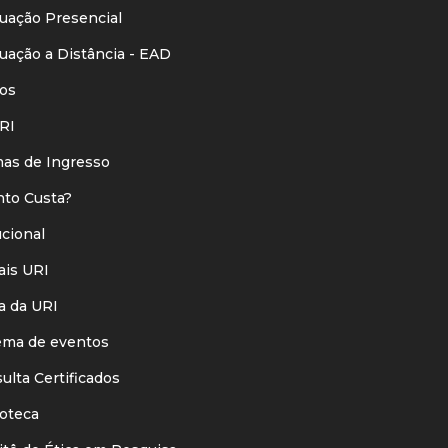
ação Presencial
ação a Distância - EAD
os
RI
s de Ingresso
o Custa?
ucional
is URI
 da URI
ma de eventos
lta Certificados
oteca