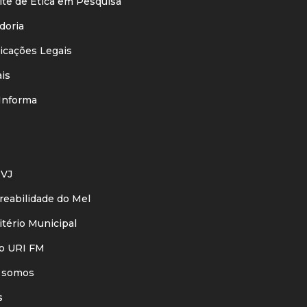
ê de Ética em Pesquisa
oria
cações Legais
is
nforma
VJ
eabilidade do Mel
ério Municipal
o URI FM
 somos
s