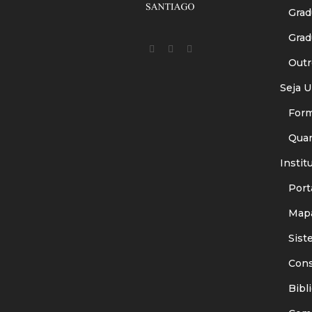
Gradu
Gradu
Outr
Seja U
Forma
Quant
Instit
Porta
Mapa
Siste
Consu
Bibli