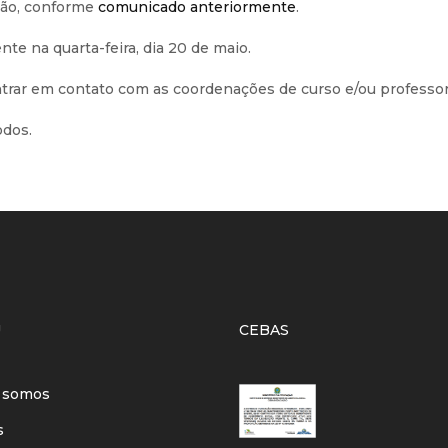
ição, conforme
comunicado anteriormente
.
te na quarta-feira, dia 20 de maio.
trar em contato com as coordenações de curso e/ou professor
odos.
U
CEBAS
 somos
s