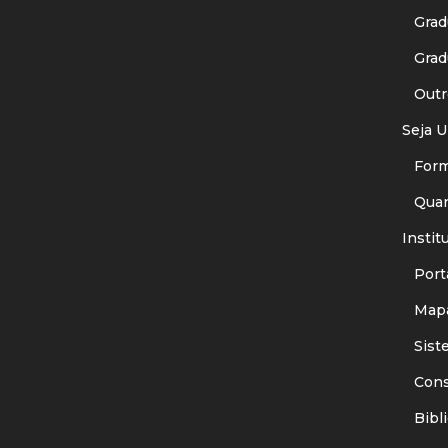
Gradu
Gradu
Outr
Seja U
Forma
Quant
Instit
Porta
Mapa
Siste
Consu
Bibli