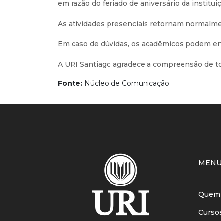
em razão do feriado de aniversário da institu
As atividades presenciais retornam normalmen
Em caso de dúvidas, os acadêmicos podem en
A URI Santiago agradece a compreensão de t
Fonte:
Núcleo de Comunicação
MEN
Quem
Curso