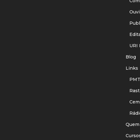
Comit
Ouvid
Publi
Edita
URI I
Blog
Links
PMT
Rastr
Cemit
Rádi
Quem
Curso