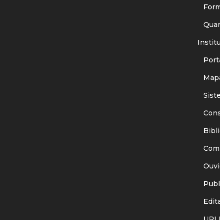
Forma
Quant
Instit
Porta
Mapa
Siste
Consu
Bibli
Comit
Ouvid
Publi
Edita
URI I