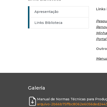
Links
Apresentação
Pesqu
Links Biblioteca
Renov
Minha 
Portal
Outro
Manua
Galeria
Manual de Normas Técnicas para Produ
arquivo-2b66b75ffbc8062e6056ded2443