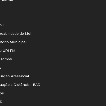
VJ
eabilidade do Mel
ério Municipal
o URI FM
 somos
s
ação Presencial
ação a Distância - EAD
os
RI