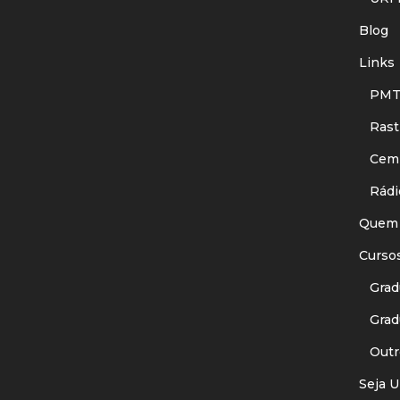
Blog
Links
PMT
Rastr
Cemit
Rádi
Quem
Curso
Gradu
Gradu
Outr
Seja U