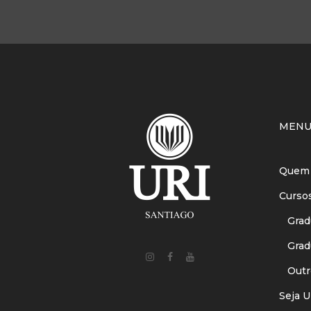
MEN
Quem
Curso
Gradu
Gradu
Outr
Seja U