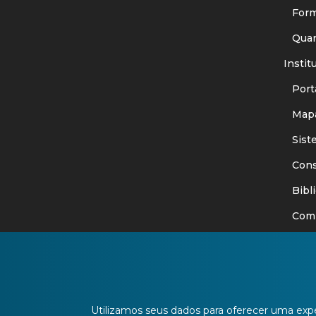
Forma
Quant
Instit
Porta
Mapa
Siste
Consu
Bibli
Comit
Ouvid
Publi
Edita
Utilizamos seus dados para oferecer uma expe