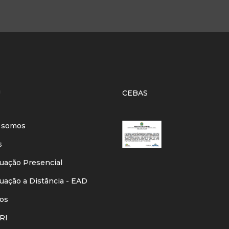
U
CEBAS
 somos
s
ação Presencial
ação a Distância - EAD
os
RI