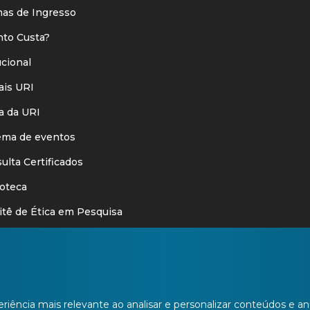
s de Ingresso
o Custa?
ucional
is URI
 da URI
ma de eventos
lta Certificados
oteca
ê de Ética em Pesquisa
oria
cações Legais
is
riência mais relevante ao analisar e personalizar conteúdos e 