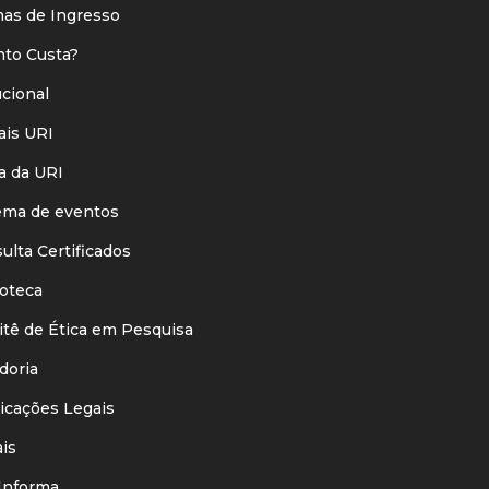
s de Ingresso
o Custa?
ucional
is URI
 da URI
ma de eventos
lta Certificados
oteca
ê de Ética em Pesquisa
oria
cações Legais
is
nforma