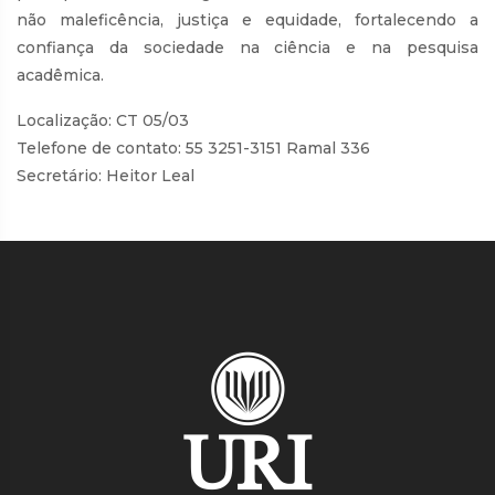
não maleficência, justiça e equidade, fortalecendo a
confiança da sociedade na ciência e na pesquisa
acadêmica.
Localização: CT 05/03
Telefone de contato: 55 3251-3151 Ramal 336
Secretário: Heitor Leal