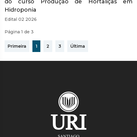
do curso Produção de Hortaliças em
Hidroponia
Edital 02 2026
Página 1 de 3
Primeira
1
2
3
Última